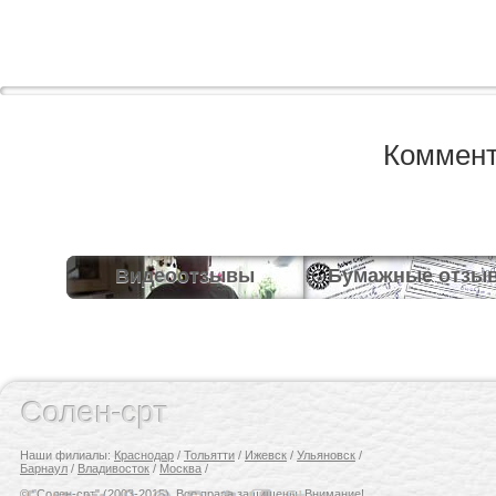
Коммент
Видеоотзывы
Бумажные отзы
Солен-срт
Наши филиалы:
Краснодар
/
Тольятти
/
Ижевск
/
Ульяновск
/
Барнаул
/
Владивосток
/
Москва
/
© "Солен-срт" (2003-2015). Все права защищены.
Внимание!